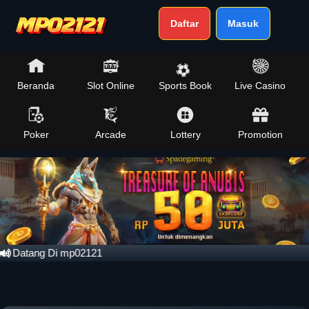
Daftar
Masuk
Beranda
Slot Online
Sports Book
Live Casino
Poker
Arcade
Lottery
Promotion
t Datang Di mp02121