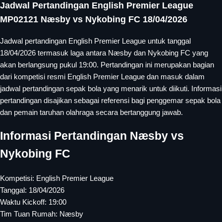
Jadwal Pertandingan English Premier League
MP02121 Næsby vs Nykobing FC 18/04/2026
Jadwal pertandingan English Premier League untuk tanggal
18/04/2026 termasuk laga antara Næsby dan Nykobing FC yang
akan berlangsung pukul 19:00. Pertandingan ini merupakan bagian
dari kompetisi resmi English Premier League dan masuk dalam
jadwal pertandingan sepak bola yang menarik untuk diikuti. Informasi
pertandingan disajikan sebagai referensi bagi penggemar sepak bola
dan pemain taruhan olahraga secara bertanggung jawab.
Informasi Pertandingan Næsby vs
Nykobing FC
Kompetisi: English Premier League
Tanggal: 18/04/2026
Waktu Kickoff: 19:00
Tim Tuan Rumah: Næsby