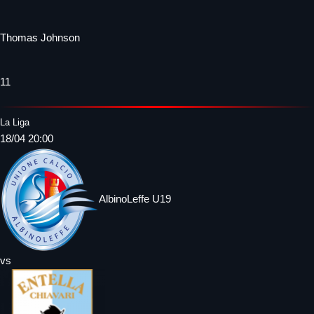
Thomas Johnson
11
La Liga
18/04 20:00
AlbinoLeffe U19
vs