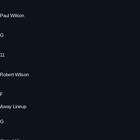
Paul Wilson
G
11
Robert Wilson
F
Away Lineup
G