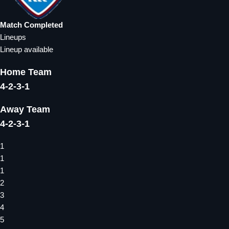
Match Completed
Lineups
Lineup available
Home Team
4-2-3-1
Away Team
4-2-3-1
1
1
1
2
3
4
5