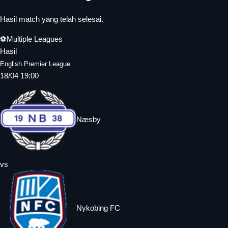
Hasil match yang telah selesai.
⚽
Multiple Leagues
Hasil
English Premier League
18/04 19:00
Næsby
vs
Nykobing FC