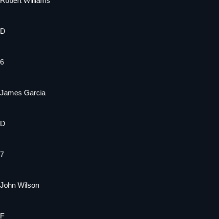
Robert Williams
D
6
James Garcia
D
7
John Wilson
F