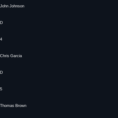
John Johnson
D
4
Chris Garcia
D
5
Thomas Brown