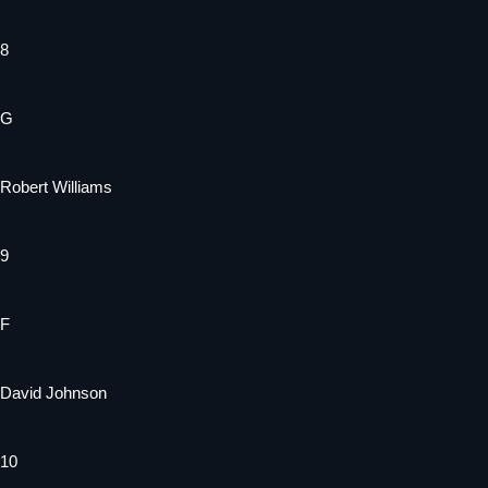
8
G
Robert Williams
9
F
David Johnson
10