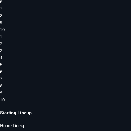
6
7
8
9
10
1
2
3
4
5
6
7
8
9
10
Starting Lineup
Home Lineup