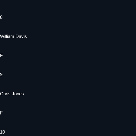
8
William Davis
F
9
Chris Jones
F
10