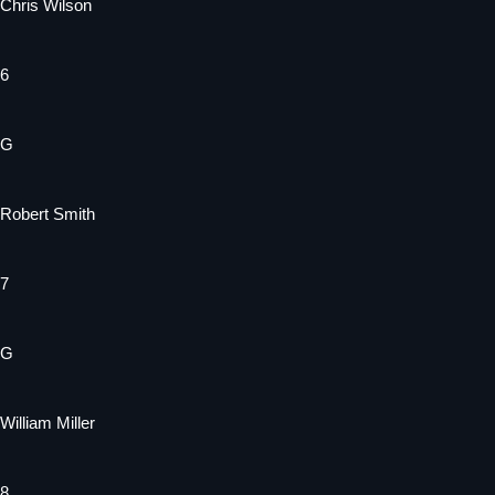
Chris Wilson
6
G
Robert Smith
7
G
William Miller
8