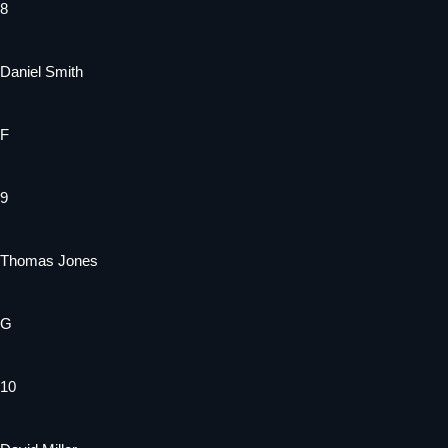
8
Daniel Smith
F
9
Thomas Jones
G
10