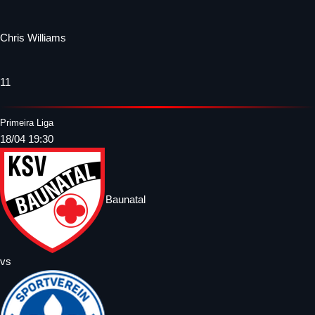
Chris Williams
11
Primeira Liga
18/04 19:30
Baunatal
vs