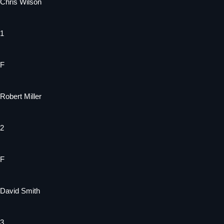
Chris Wilson
1
F
Robert Miller
2
F
David Smith
3