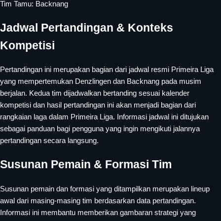
Tim Tamu: Backnang
Jadwal Pertandingan & Konteks
Kompetisi
Pertandingan ini merupakan bagian dari jadwal resmi Primeira Liga
yang mempertemukan Denzlingen dan Backnang pada musim
berjalan. Kedua tim dijadwalkan bertanding sesuai kalender
kompetisi dan hasil pertandingan ini akan menjadi bagian dari
rangkaian laga dalam Primeira Liga. Informasi jadwal ini ditujukan
sebagai panduan bagi pengguna yang ingin mengikuti jalannya
pertandingan secara langsung.
Susunan Pemain & Formasi Tim
Susunan pemain dan formasi yang ditampilkan merupakan lineup
awal dari masing-masing tim berdasarkan data pertandingan.
Informasi ini membantu memberikan gambaran strategi yang