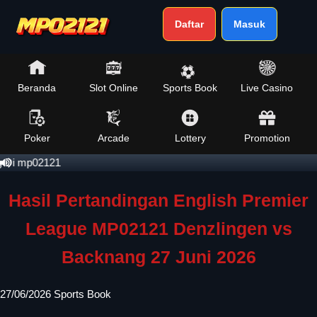
Daftar
Masuk
Beranda
Slot Online
Sports Book
Live Casino
Poker
Arcade
Lottery
Promotion
mp02121
Hasil Pertandingan English Premier
League MP02121 Denzlingen vs
Backnang 27 Juni 2026
27/06/2026
Sports Book