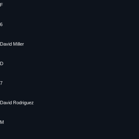
F
6
David Miller
D
7
David Rodriguez
M