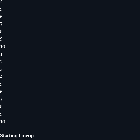
4
5
6
7
8
9
10
1
2
3
4
5
6
7
8
9
10
Starting Lineup