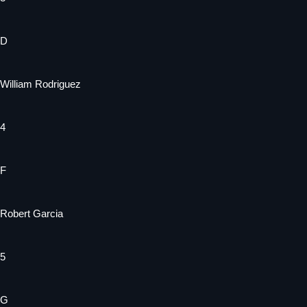
D
William Rodriguez
4
F
Robert Garcia
5
G