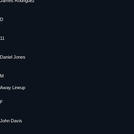
James Rodriguez
D
11
Daniel Jones
M
Away Lineup
F
John Davis