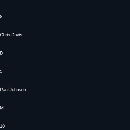
8
Chris Davis
D
9
Paul Johnson
M
10